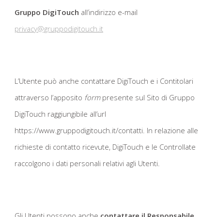
Gruppo
DigiTouch
all’indirizzo e-mail
privacy@gruppodigitouch.it
L’Utente può anche contattare DigiTouch e i Contitolari
attraverso l’apposito
form
presente sul Sito di Gruppo
DigiTouch raggiungibile all’url
https://www.gruppodigitouch.it/contatti. In relazione alle
richieste di contatto ricevute, DigiTouch e le Controllate
raccolgono i dati personali relativi agli Utenti.
Gli Utenti possono anche
contattare il Responsabile