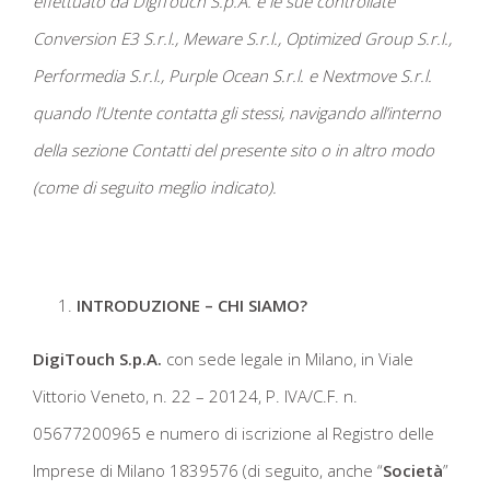
effettuato da
DigiTouch S.p.A.
e le sue controllate
Conversion E3 S.r.l., Meware S.r.l., Optimized Group S.r.l.,
Performedia S.r.l., Purple Ocean S.r.l. e Nextmove S.r.l.
quando l’Utente contatta
gli stessi
, navigando all’interno
della sezione Contatti del presente sito o in altro modo
(come di seguito meglio indicato).
INTRODUZIONE – CHI SIAMO?
DigiTouch S.p.A.
con sede legale in Milano, in Viale
Vittorio Veneto, n. 22 – 20124, P. IVA/C.F. n.
05677200965 e numero di iscrizione al Registro delle
Imprese di Milano 1839576 (di seguito, anche “
Società
”