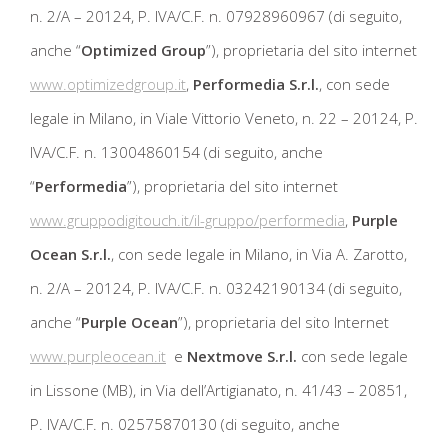
n. 2/A – 20124, P. IVA/C.F. n. 07928960967 (di seguito,
anche “
Optimized Group
”), proprietaria del sito internet
www.optimizedgroup.it
,
Performedia S.r.l.
, con sede
legale in Milano, in Viale Vittorio Veneto, n. 22 – 20124, P.
IVA/C.F. n. 13004860154 (di seguito, anche
“
Performedia
”), proprietaria del sito internet
www.gruppodigitouch.it/il-gruppo/performedia
,
Purple
Ocean S.r.l.
, con sede legale in Milano, in Via A. Zarotto,
n. 2/A – 20124, P. IVA/C.F. n. 03242190134 (di seguito,
anche “
Purple Ocean
”), proprietaria del sito Internet
www.purpleocean.it
e
Nextmove S.r.l.
con sede legale
in Lissone (MB), in Via dell’Artigianato, n. 41/43 – 20851,
P. IVA/C.F. n. 02575870130 (di seguito, anche