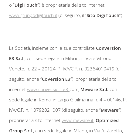
o “
DigiTouch
”) è proprietaria del sito Internet
www.gruppodigitouch.it
(di seguito, il “
Sito DigiTouch
”).
La Società, insieme con le sue controllate
Conversion
E3 S.r.l.
, con sede legale in Milano, in Viale Vittorio
Veneto, n. 22 – 20124, P. IVA/C.F. n. 02364010419 (di
seguito, anche “
Coversion E3
”), proprietaria del sito
internet
www.conversion-e3.
com,
Meware S.r.l.
con
sede legale in Roma, in Largo Gibilmanna n. 4 – 00146, P.
IVA/C.F. n. 10792021007 (di seguito, anche “
Meware
”),
proprietaria sito internet
www.meware.it
,
Optimized
Group S.r.l.
, con sede legale in Milano, in Via A. Zarotto,