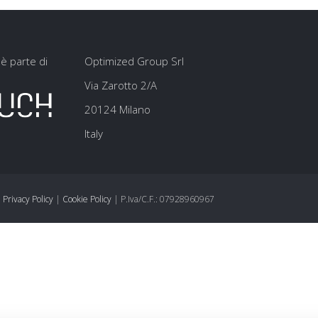
è parte di
Optimized Group Srl
Via Zarotto 2/A
20124 Milano
Italy
|
Privacy Policy
|
Cookie Policy
| P.Iva/C.F.: 07928960967