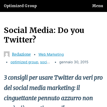
Optimized Group
Menu
Social Media: Do you
Twitter?
Redazione
Categories:
Web Marketing
Tags:
optimized group
,
social media
gennaio 30, 2015
,
twitter
,
web marketing
3 consigli per usare Twitter da veri pro
del social media marketing: il
cinguettante pennuto azzurro non