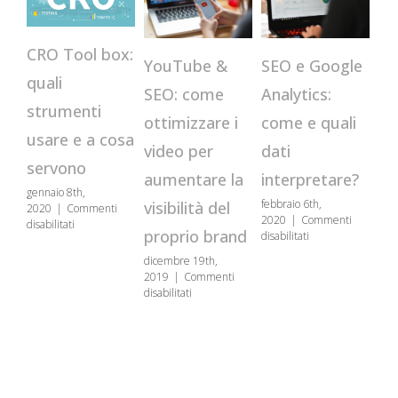
CRO Tool box:
YouTube &
SEO e Google
UX
quali
SEO: come
Analytics:
co
strumenti
ottimizzare i
come e quali
c
usare e a cosa
video per
dati
sc
servono
aumentare la
interpretare?
us
gennaio 8th,
febbraio 6th,
visibilità del
ex
2020
|
Commenti
2020
|
Commenti
su
disabilitati
gen
proprio brand
su
disabilitati
CRO
202
SEO
Tool
dicembre 19th,
disa
e
box:
2019
|
Commenti
Google
quali
su
disabilitati
Analytics:
strumenti
YouTube
come
usare
&
e
e
SEO:
quali
a
come
dati
cosa
ottimizzare
interpretare?
servono
i