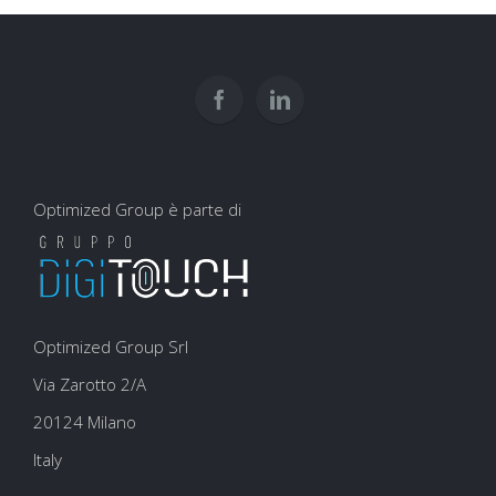
video
per
aumentare
la
visibilità
del
proprio
brand
Optimized Group è parte di
Optimized Group Srl
Via Zarotto 2/A
20124 Milano
Italy