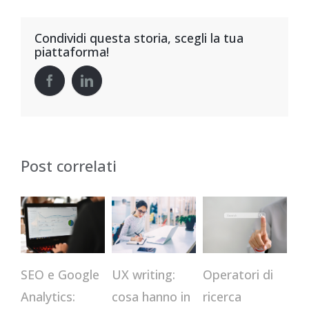
Condividi questa storia, scegli la tua
piattaforma!
Post correlati
CR
Operatori di
SEO e Google
UX writing:
qu
ricerca
Analytics:
cosa hanno in