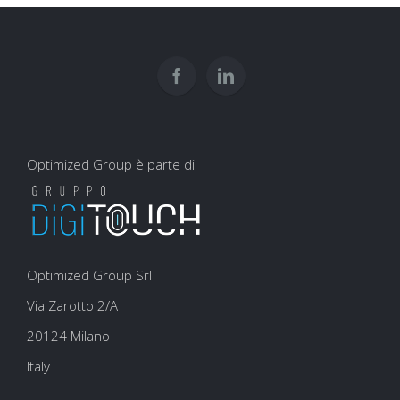
come
scrittura
interpretare?
usarli
e
per
user
la
experience
SEO
Optimized Group è parte di
Optimized Group Srl
Via Zarotto 2/A
20124 Milano
Italy