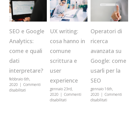
CR
Operatori di
SEO e Google
UX writing:
qu
ricerca
Analytics:
cosa hanno in
st
avanzata su
come e quali
comune
us
Google: come
dati
scrittura e
se
usarli per la
interpretare?
user
genn
febbraio 6th,
SEO
experience
202
2020
|
Commenti
disa
gennaio 16th,
gennaio 23rd,
su
disabilitati
2020
|
Commenti
2020
|
Commenti
SEO
su
su
disabilitati
disabilitati
e
Operatori
UX
Google
di
writing:
Analytics:
ricerca
cosa
come
avanzata
hanno
e
su
in
quali
Google:
comune
dati