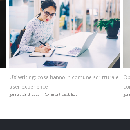
Operatori di ricerca ava
hanno in comune scrittura e
come usarli per la SEO
su
gennaio 16th, 2020
|
Commenti disabi
nti disabilitati
UX
writing:
cosa
hanno
in
comune