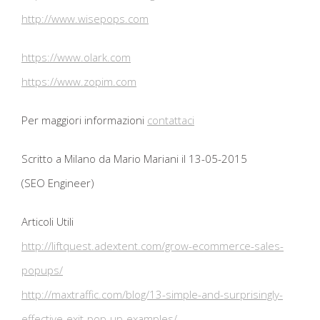
http://www.wisepops.com
https://www.olark.com
https://www.zopim.com
Per maggiori informazioni
contattaci
Scritto a Milano da Mario Mariani il 13-05-2015
(SEO Engineer)
Articoli Utili
http://liftquest.adextent.com/grow-ecommerce-sales-
popups/
http://maxtraffic.com/blog/13-simple-and-surprisingly-
effective-exit-pop-up-examples/