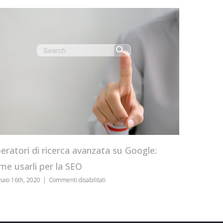
CRO Tool box
servono
ori di ricerca avanzata su Google:
gennaio 8th, 2020
sarli per la SEO
su
6th, 2020
|
Commenti disabilitati
Operatori
di
ricerca
avanzata