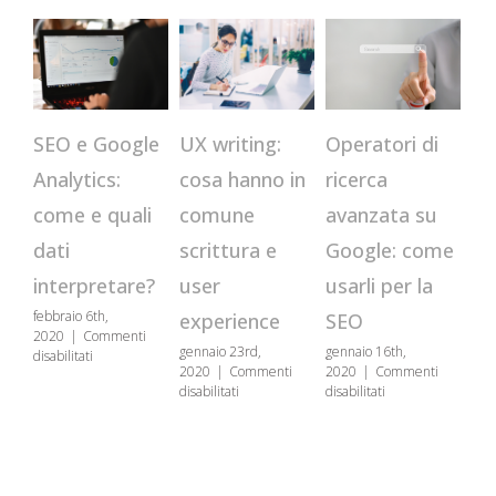
CR
Operatori di
SEO e Google
UX writing:
qu
ricerca
Analytics:
cosa hanno in
st
avanzata su
come e quali
comune
us
Google: come
dati
scrittura e
se
usarli per la
interpretare?
user
genn
febbraio 6th,
SEO
experience
202
2020
|
Commenti
disa
gennaio 16th,
gennaio 23rd,
su
disabilitati
2020
|
Commenti
2020
|
Commenti
SEO
su
su
disabilitati
disabilitati
e
Operatori
UX
Google
di
writing:
Analytics:
ricerca
cosa
come
avanzata
hanno
e
su
in
quali