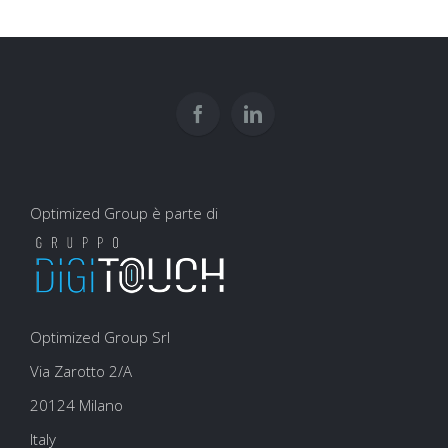
Google:
comune
dati
come
scrittura
interpretare?
usarli
e
per
user
la
experience
SEO
Optimized Group è parte di
Optimized Group Srl
Via Zarotto 2/A
20124 Milano
Italy