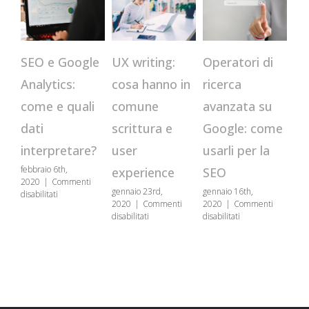
CR
Operatori di
SEO e Google
UX writing:
qu
ricerca
Analytics:
cosa hanno in
st
avanzata su
come e quali
comune
us
Google: come
dati
scrittura e
se
usarli per la
interpretare?
user
genn
febbraio 6th,
SEO
experience
202
2020
|
Commenti
disa
gennaio 16th,
gennaio 23rd,
su
disabilitati
2020
|
Commenti
2020
|
Commenti
SEO
su
su
disabilitati
disabilitati
e
Operatori
UX
Google
di
writing:
Analytics:
ricerca
cosa
come
avanzata
hanno
e
su
in
quali
Google:
comune
dati
come
scrittura
interpretare?