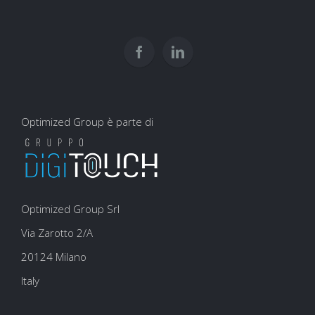
usarli
e
per
user
la
experience
SEO
Optimized Group è parte di
Optimized Group Srl
Via Zarotto 2/A
20124 Milano
Italy