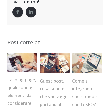
piattaforma!
Post correlati
age,
Come si
Content
Guest post,
gli
integrano i
Marketing:
s
cosa sono e
da
social media
cos’è e come
che vantaggi
re
con la SEO?
creare una
portano al