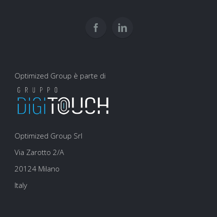
per
user
la
experience
SEO
Optimized Group è parte di
Optimized Group Srl
Via Zarotto 2/A
20124 Milano
Italy