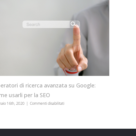
CRO Tool box
servono
ori di ricerca avanzata su Google:
gennaio 8th, 2020
|
sarli per la SEO
su
6th, 2020
|
Commenti disabilitati
Operatori
di
ricerca
avanzata
su
Google: