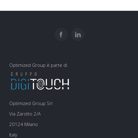
Google:
comune
dati
come
scrittura
interpretare?
usarli
e
per
user
la
experience
SEO
Optimized Group è parte di
Optimized Group Srl
Via Zarotto 2/A
20124 Milano
Italy