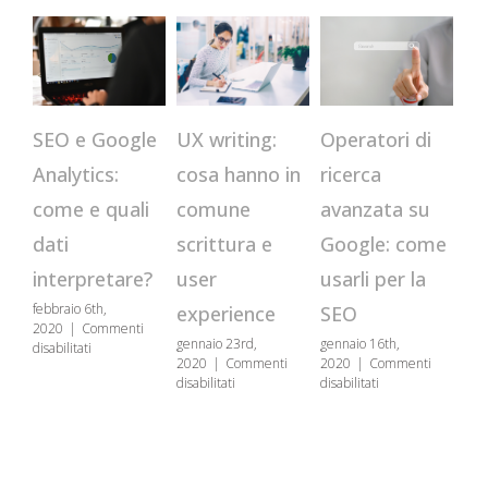
CR
Operatori di
SEO e Google
UX writing:
qu
ricerca
Analytics:
cosa hanno in
st
avanzata su
come e quali
comune
us
Google: come
dati
scrittura e
se
usarli per la
interpretare?
user
genn
febbraio 6th,
SEO
experience
202
2020
|
Commenti
disa
gennaio 16th,
gennaio 23rd,
su
disabilitati
2020
|
Commenti
2020
|
Commenti
SEO
su
su
disabilitati
disabilitati
e
Operatori
UX
Google
di
writing:
Analytics:
ricerca
cosa
come
avanzata
hanno
e
su
in
quali