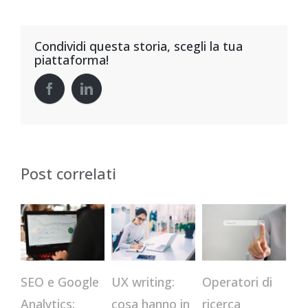
Condividi questa storia, scegli la tua
piattaforma!
Post correlati
CR
Operatori di
SEO e Google
UX writing:
qu
ricerca
Analytics:
cosa hanno in