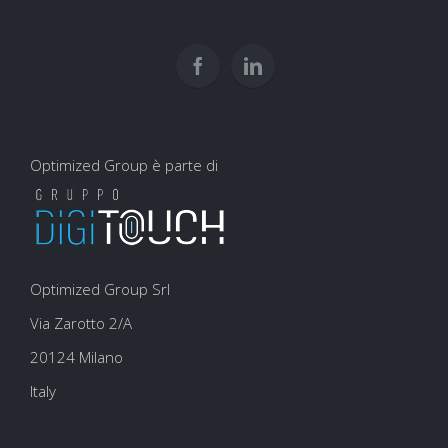
usarli
e
per
user
la
experience
SEO
Optimized Group è parte di
Optimized Group Srl
Via Zarotto 2/A
20124 Milano
Italy