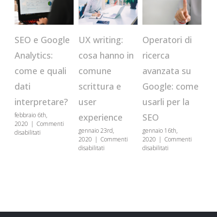
CR
Operatori di
SEO e Google
UX writing:
qu
ricerca
Analytics:
cosa hanno in
st
avanzata su
come e quali
comune
us
Google: come
dati
scrittura e
se
usarli per la
interpretare?
user
genn
febbraio 6th,
SEO
experience
202
2020
|
Commenti
disa
gennaio 16th,
gennaio 23rd,
su
disabilitati
2020
|
Commenti
2020
|
Commenti
SEO
su
su
disabilitati
disabilitati
e
Operatori
UX
Google
di
writing:
Analytics:
ricerca
cosa
come
avanzata
hanno
e
su
in
quali
Google:
comune
dati
come
scrittura
interpretare?