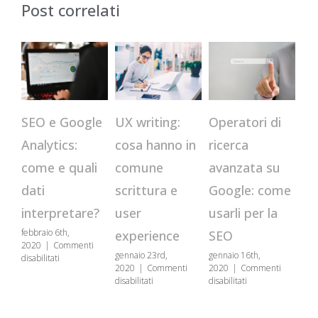
Post correlati
CR
Operatori di
SEO e Google
UX writing:
qu
ricerca
Analytics:
cosa hanno in
st
avanzata su
come e quali
comune
us
Google: come
dati
scrittura e
se
usarli per la
interpretare?
user
genn
febbraio 6th,
SEO
experience
202
2020
|
Commenti
disa
gennaio 16th,
gennaio 23rd,
su
disabilitati
2020
|
Commenti
2020
|
Commenti
SEO
su
su
disabilitati
disabilitati
e
Operatori
UX
Google
di
writing:
Analytics: