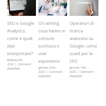
CR
Operatori di
SEO e Google
UX writing:
qu
ricerca
Analytics:
cosa hanno in
st
avanzata su
come e quali
comune
us
Google: come
dati
scrittura e
se
usarli per la
interpretare?
user
genn
febbraio 6th,
SEO
experience
202
2020
|
Commenti
disa
gennaio 16th,
gennaio 23rd,
su
disabilitati
2020
|
Commenti
2020
|
Commenti
SEO
su
su
disabilitati
disabilitati
e
Operatori
UX
Google
di
writing:
Analytics:
ricerca
cosa
come
avanzata
hanno
e
su
in
quali
Google:
comune
dati
come
scrittura