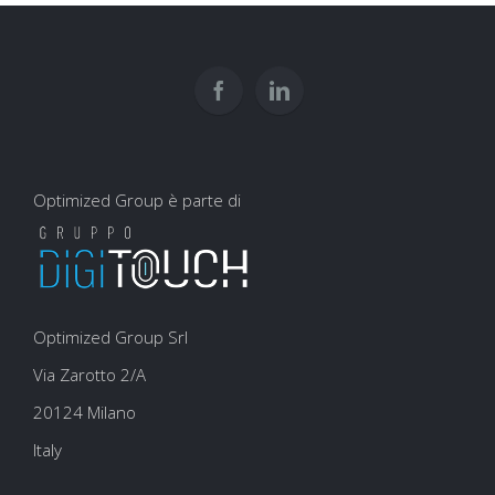
interpretare?
usarli
e
per
user
la
experience
SEO
Optimized Group è parte di
Optimized Group Srl
Via Zarotto 2/A
20124 Milano
Italy