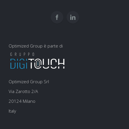
per
user
la
experience
SEO
Optimized Group è parte di
Optimized Group Srl
Via Zarotto 2/A
20124 Milano
Italy