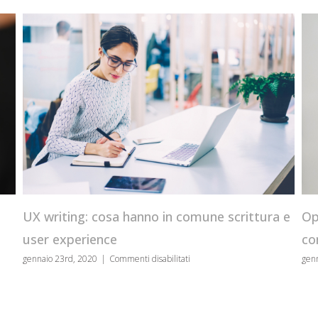
Oper
UX writing: cosa hanno in comune scrittura e
come
user experience
su
gennai
gennaio 23rd, 2020
|
Commenti disabilitati
UX
writing:
cosa
hanno