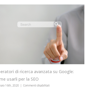
CRO Tool b
servono
atori di ricerca avanzata su Google:
gennaio 8th, 202
 usarli per la SEO
su
o 16th, 2020
|
Commenti disabilitati
Operatori
di
ricerca
avanzata