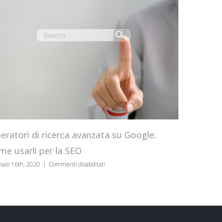
CRO Tool box: quali 
servono
icerca avanzata su Google:
gennaio 8th, 2020
|
Commenti d
er la SEO
su
Commenti disabilitati
Operatori
di
ricerca
avanzata
su
Google: