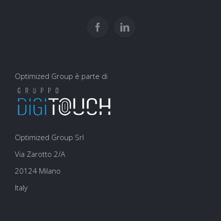
per
user
la
experience
SEO
Optimized Group è parte di
Optimized Group Srl
Via Zarotto 2/A
20124 Milano
Italy