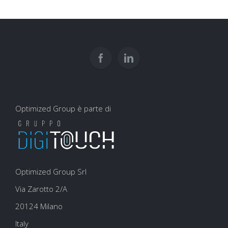
Google:
comune
dati
come
scrittura
interpretare?
usarli
e
per
user
la
experience
SEO
Optimized Group è parte di
Optimized Group Srl
Via Zarotto 2/A
20124 Milano
Italy