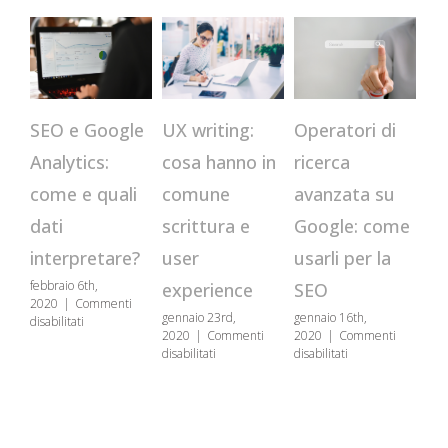
CR
Operatori di
SEO e Google
UX writing:
qu
ricerca
Analytics:
cosa hanno in
st
avanzata su
come e quali
comune
us
Google: come
dati
scrittura e
se
usarli per la
interpretare?
user
genn
febbraio 6th,
SEO
experience
202
2020
|
Commenti
disa
gennaio 16th,
gennaio 23rd,
su
disabilitati
2020
|
Commenti
2020
|
Commenti
SEO
su
su
disabilitati
disabilitati
e
Operatori
UX
Google
di
writing:
Analytics:
ricerca
cosa
come
avanzata
hanno
e
su
in
quali