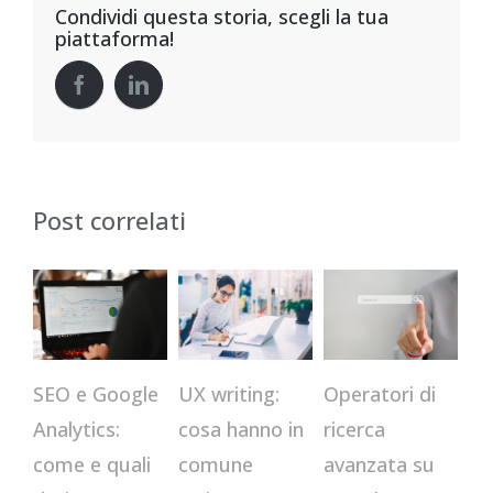
Condividi questa storia, scegli la tua
piattaforma!
Post correlati
CR
Operatori di
SEO e Google
UX writing:
qu
ricerca
Analytics:
cosa hanno in
st
avanzata su
come e quali
comune
us