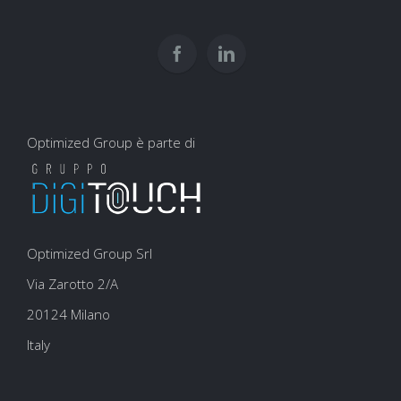
per
user
la
experience
SEO
Optimized Group è parte di
Optimized Group Srl
Via Zarotto 2/A
20124 Milano
Italy