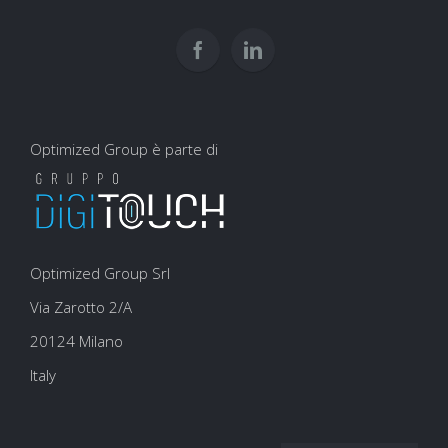
per
user
la
experience
SEO
Optimized Group è parte di
Optimized Group Srl
Via Zarotto 2/A
20124 Milano
Italy