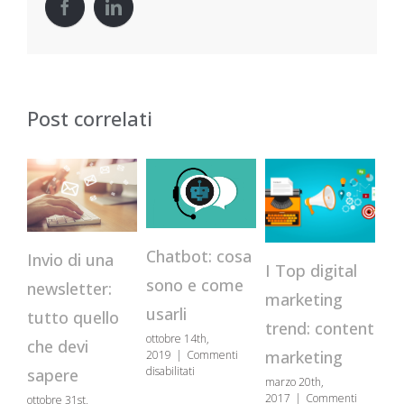
Post correlati
Chatbot: cosa
Invio di una
Va
I Top digital
sono e come
newsletter:
se
marketing
usarli
tutto quello
c
trend: content
ottobre 14th,
che devi
pe
marketing
2019
|
Commenti
su
disabilitati
sapere
marzo 20th,
co
Chatbot:
2017
|
Commenti
ottobre 31st,
cosa