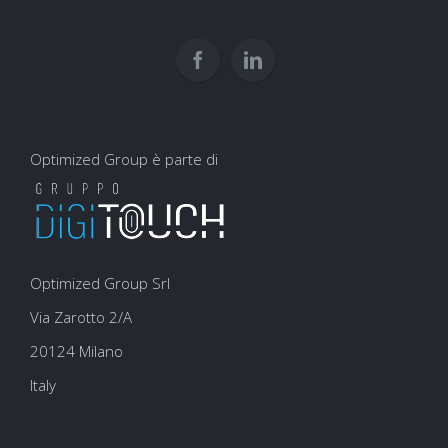
per
user
la
experience
SEO
Optimized Group è parte di
Optimized Group Srl
Via Zarotto 2/A
20124 Milano
Italy