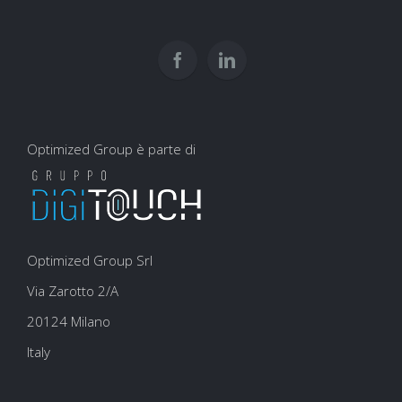
usarli
e
per
user
la
experience
SEO
Optimized Group è parte di
Optimized Group Srl
Via Zarotto 2/A
20124 Milano
Italy