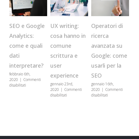
CR
Operatori di
SEO e Google
UX writing:
qu
ricerca
Analytics:
cosa hanno in
st
avanzata su
come e quali
comune
us
Google: come
dati
scrittura e
se
usarli per la
interpretare?
user
genn
febbraio 6th,
SEO
experience
202
2020
|
Commenti
disa
gennaio 16th,
gennaio 23rd,
su
disabilitati
2020
|
Commenti
2020
|
Commenti
SEO
su
su
disabilitati
disabilitati
e
Operatori
UX
Google
di
writing:
Analytics:
ricerca
cosa
come
avanzata
hanno
e
su
in
quali
Google:
comune
dati
come
scrittura
interpretare?