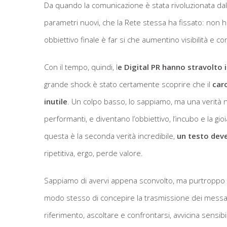
Da quando la comunicazione è stata rivoluzionata dal
parametri nuovi, che la Rete stessa ha fissato: non h
obbiettivo finale è far si che aumentino visibilità e co
Con il tempo, quindi, l
e Digital PR hanno stravolto i
grande shock è stato certamente scoprire che il
caro
inutile
. Un colpo basso, lo sappiamo, ma una verità n
performanti, e diventano l’obbiettivo, l’incubo e la gio
questa è la seconda verità incredibile,
un testo deve
ripetitiva, ergo, perde valore.
Sappiamo di avervi appena sconvolto, ma purtroppo pe
modo stesso di concepire la trasmissione dei messagg
riferimento, ascoltare e confrontarsi, avvicina sensi