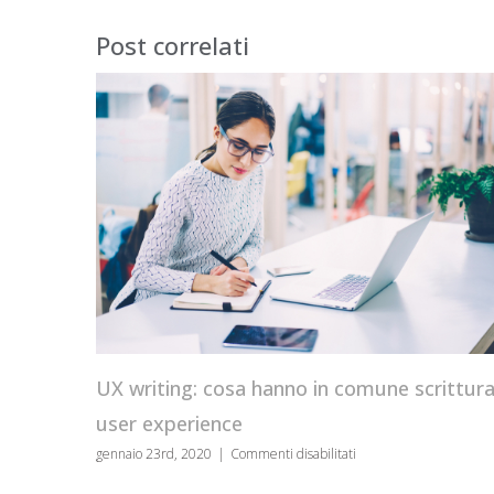
Post correlati
UX writing: cosa hanno in comune scrittura 
user experience
su
gennaio 23rd, 2020
|
Commenti disabilitati
UX
writing: