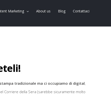
tent Marketing
About us
Blog
Contattaci
teli!
stampa tradizionale ma ci occupiamo di digital
,
a del Corriere della Sera (sarebbe sicuramente molto