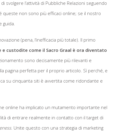
 svolgere l’attività di Pubbliche Relazioni seguendo
 queste non sono più efficaci online; se il nostro
e guida.
ovazione (pena, l’inefficacia più totale). Il primo
 e custodite come il Sacro Graal è ora diventato
sizionamento sono decisamente più rilevanti e
lla pagina perfetta per il proprio articolo. Sì perché, e
tica su cinquanta siti è avvertita come ridondante e
zione online ha implicato un mutamento importante nel
ilità di entrare realmente in contatto con il target di
eness
. Unite questo con una strategia di marketing