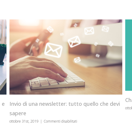
Cha
Invio di una newsletter: tutto quello che devi
e
ottob
sapere
su
ottobre 31st, 2019
|
Commenti disabilitati
Invio
di