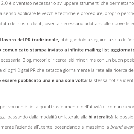
 2.0 è diventato necessario sviluppare strumenti che permettano di
a senso applicare le vecchie tecniche e procedure, proprio perché
ntatti dei nostri clienti, diventa necessario adattarsi alle nuove line
l lavoro del PR tradizionale,
obbligandolo a seguire la scia dell’inn
 comunicato stampa inviato a infinite mailing list aggiornate
ecessaria. Blog, motori di ricerca, siti minori ma con un buon po
ia di ogni Digital PR che setaccia giornalmente la rete alla ricerca de
 essere pubblicato una e una sola volta
: la stessa notizia iden
r voi non è finita qui: il trasferimento dell’attività di comunica
i, passando dalla modalità unilaterale alla
bilateralità
; la possib
bilmente l’azienda all’utente, potenziando al massimo la
brand awar