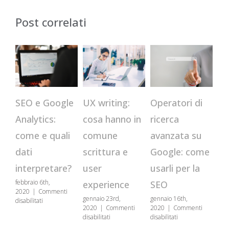
Post correlati
CR
Operatori di
SEO e Google
UX writing:
qu
ricerca
Analytics:
cosa hanno in
st
avanzata su
come e quali
comune
us
Google: come
dati
scrittura e
se
usarli per la
interpretare?
user
genn
febbraio 6th,
SEO
experience
202
2020
|
Commenti
disa
gennaio 16th,
gennaio 23rd,
su
disabilitati
2020
|
Commenti
2020
|
Commenti
SEO
su
su
disabilitati
disabilitati
e
Operatori
UX
Google