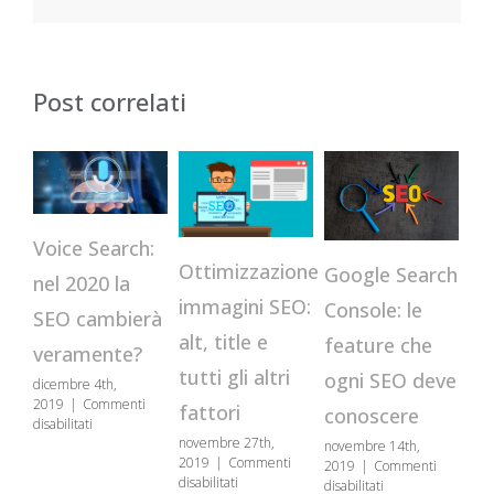
Post correlati
Voice Search:
Ottimizzazione
Google Search
In
nel 2020 la
immagini SEO:
Console: le
su
SEO cambierà
alt, title e
feature che
c
veramente?
tutti gli altri
ogni SEO deve
ac
dicembre 4th,
2019
|
Commenti
fattori
conoscere
pr
su
disabilitati
Voice
novembre 27th,
novembre 14th,
otto
Search:
2019
|
Commenti
2019
|
Commenti
201
su
nel
disabilitati
su
disabilitati
disa