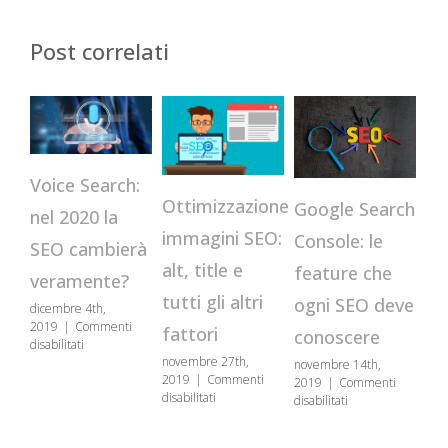
Post correlati
Voice Search:
Ottimizzazione
Google Search
Indi
nel 2020 la
immagini SEO:
Console: le
su G
SEO cambierà
alt, title e
feature che
com
veramente?
tutti gli altri
ogni SEO deve
accel
dicembre 4th,
2019
|
Commenti
fattori
conoscere
proc
su
disabilitati
Voice
novembre 27th,
novembre 14th,
ottobre
Search:
2019
|
Commenti
2019
|
Commenti
2019
|
su
nel
disabilitati
su
disabilitati
disabilit
Ottimizzazione
2020
Google
immagini
la
Search