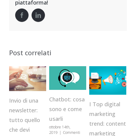
piattaforma!
Post correlati
Chatbot: cosa
Invio di una
Va
I Top digital
sono e come
newsletter:
se
marketing
usarli
tutto quello
c
trend: content
ottobre 14th,
che devi
pe
marketing
2019
|
Commenti