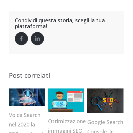
Condividi questa storia, scegli la tua
piattaforma!
Post correlati
Voice Search:
Ottimizzazione
Google Search
In
nel 2020 la
immagini SEO:
Console: le
su