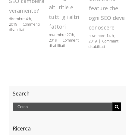
SEO cambierà
alt, title e
feature che
c
veramente?
tutti gli altri
ogni SEO deve
ac
dicembre 4th,
2019
|
Commenti
fattori
conoscere
pr
su
disabilitati
Voice
novembre 27th,
novembre 14th,
otto
Search:
2019
|
Commenti
2019
|
Commenti
201
su
nel
disabilitati
su
disabilitati
disa
Ottimizzazione
2020
Google
immagini
la
Search
SEO:
SEO
Console:
alt,
cambierà
le
title
veramente?
feature
e
che
tutti
ogni
gli
SEO
Search
altri
deve
fattori
conoscere
Ricerca