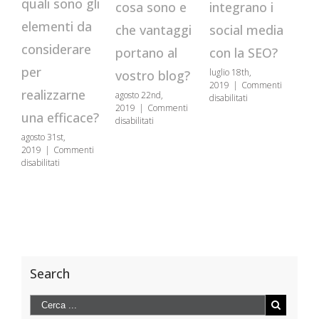
quali sono gli
integrano i
Mar
cosa sono e
elementi da
social media
cos
che vantaggi
considerare
con la SEO?
cre
portano al
per
luglio 18th,
Co
vostro blog?
2019
|
Commenti
realizzarne
agosto 22nd,
Str
su
disabilitati
2019
|
Commenti
Come
una efficace?
eff
su
disabilitati
si
Guest
integrano
agosto 31st,
lugli
post,
i
2019
|
Commenti
201
cosa
social
su
disabilitati
disabi
sono
media
Landing
e
con
page,
che
la
quali
vantaggi
SEO?
sono
portano
gli
al
elementi
vostro
da
blog?
considerare
Search
per
realizzarne
una
efficace?