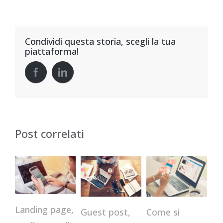
Condividi questa storia, scegli la tua
piattaforma!
Post correlati
Landing page,
Come si
Co
Guest post,