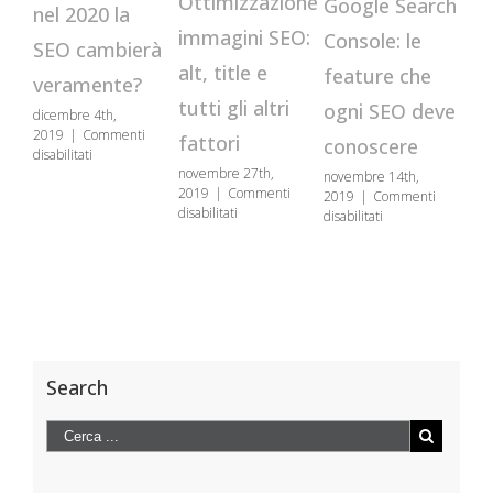
Ottimizzazione
Google Search
Indic
nel 2020 la
immagini SEO:
Console: le
su G
SEO cambierà
alt, title e
feature che
com
veramente?
tutti gli altri
ogni SEO deve
accel
dicembre 4th,
2019
|
Commenti
fattori
conoscere
proc
su
disabilitati
Voice
novembre 27th,
novembre 14th,
ottobre 
Search:
2019
|
Commenti
2019
|
Commenti
2019
|
su
nel
disabilitati
su
disabilitati
disabilit
Ottimizzazione
2020
Google
immagini
la
Search
SEO:
SEO
Console:
alt,
cambierà
le
title
veramente?
feature
e
che
tutti
ogni
gli
SEO
Search
altri
deve
fattori
conoscere