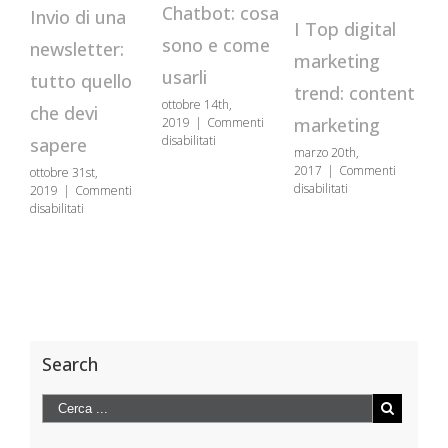
Chatbot: cosa
Invio di una
Vant
I Top digital
sono e come
newsletter:
sezio
marketing
usarli
tutto quello
com
trend: content
ottobre 14th,
che devi
per u
marketing
2019
|
Commenti
su
disabilitati
sapere
marzo 20th,
cosa
Chatbot:
2017
|
Commenti
ottobre 31st,
cosa
cons
su
disabilitati
2019
|
Commenti
sono
I
su
disabilitati
e
gennaio
Top
Invio
come
2017
|
digital
di
usarli
disabilit
marketing
una
trend:
newsletter:
content
tutto
marketing
quello
che
devi
Search
sapere