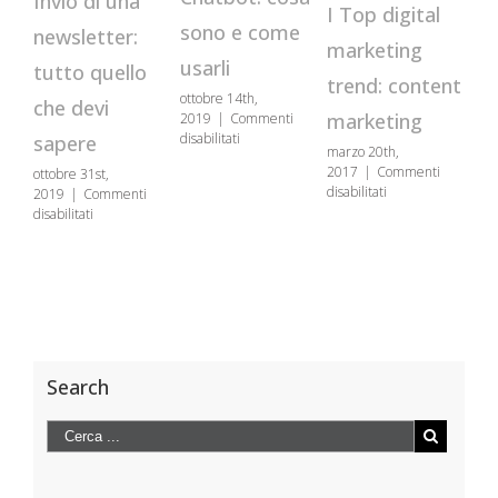
Invio di una
Va
I Top digital
sono e come
newsletter:
se
marketing
usarli
tutto quello
c
trend: content
ottobre 14th,
che devi
pe
marketing
2019
|
Commenti
su
disabilitati
sapere
marzo 20th,
co
Chatbot:
2017
|
Commenti
ottobre 31st,
cosa
co
su
disabilitati
2019
|
Commenti
sono
I
su
disabilitati
e
gen
Top
Invio
come
201
digital
di
usarli
disa
marketing
una
trend:
newsletter:
content
tutto
marketing
quello
che
devi
Search
sapere