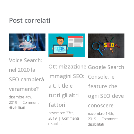
Post correlati
Voice Search:
Ottimizzazione
Google Search
In
nel 2020 la
immagini SEO:
Console: le
su
SEO cambierà
alt, title e
feature che
c
veramente?
tutti gli altri
ogni SEO deve
ac
dicembre 4th,
2019
|
Commenti
fattori
conoscere
pr
su
disabilitati
Voice
novembre 27th,
novembre 14th,
otto
Search:
2019
|
Commenti
2019
|
Commenti
201
su
nel
disabilitati
su
disabilitati
disa
Ottimizzazione
2020
Google