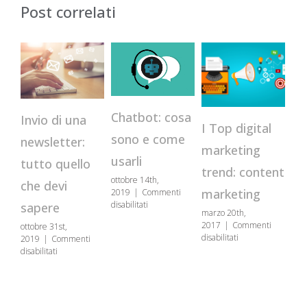
Post correlati
Chatbot: cosa
Invio di una
Va
I Top digital
sono e come
newsletter:
se
marketing
usarli
tutto quello
c
trend: content
ottobre 14th,
che devi
pe
marketing
2019
|
Commenti
su
disabilitati
sapere
marzo 20th,
co
Chatbot:
2017
|
Commenti
ottobre 31st,
cosa
co
su
disabilitati
2019
|
Commenti
sono
I
su
disabilitati
e
gen
Top
Invio
come
201
digital
di
usarli
disa
marketing
una
trend:
newsletter: