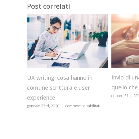
Post correlati
Chatbot:
Invio di una newsletter: tutto
no in
usarli
quello che devi sapere
user
ottobre 14th,
su
ottobre 31st, 2019
|
Commenti disabilitati
Invio
su
disabilitati
di
UX
una
writing:
newsletter:
cosa
tutto
hanno
quello
in
che