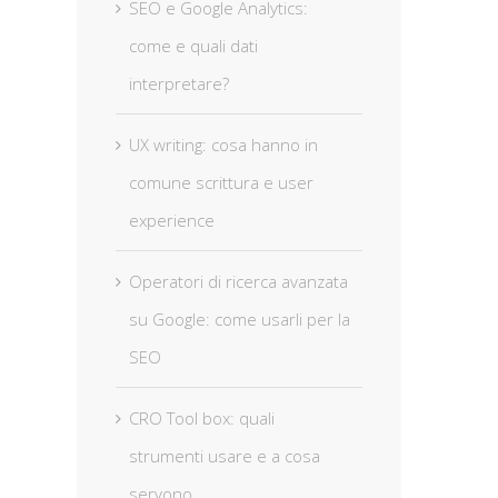
SEO e Google Analytics:
come e quali dati
interpretare?
UX writing: cosa hanno in
comune scrittura e user
experience
Operatori di ricerca avanzata
Vantaggi sezione e-commerce
su Google: come usarli per la
per un sito: cosa considerare
SEO
su
gennaio 26th, 2017
|
Commenti disabilitati
Vantaggi
sezione
CRO Tool box: quali
al
e-
eting
commerce
strumenti usare e a cosa
d:
per
ent
un
servono