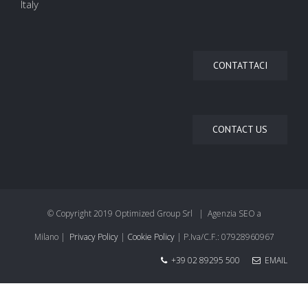
Italy
CONTATTACI
CONTACT US
© Copyright 2019 Optimized Group Srl | Agenzia SEO a
Milano |
Privacy Policy
|
Cookie Policy
| P.Iva/C.F.: 07928960967
+39 02 89295 500
EMAIL