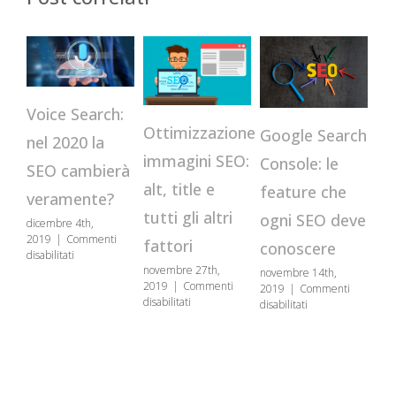
Voice Search:
Ottimizzazione
Google Search
Indic
nel 2020 la
immagini SEO:
Console: le
su Go
SEO cambierà
alt, title e
feature che
come
veramente?
tutti gli altri
ogni SEO deve
accele
dicembre 4th,
2019
|
Commenti
fattori
conoscere
proce
su
disabilitati
Voice
novembre 27th,
novembre 14th,
ottobre 
Search:
2019
|
Commenti
2019
|
Commenti
2019
|
su
nel
disabilitati
su
disabilitati
disabilita
Ottimizzazione
2020
Google
immagini
la
Search
SEO:
SEO
Console:
alt,
cambierà
le
title
veramente?
feature