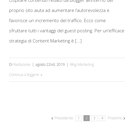
Ospitare contenuti redatti da blogger all’interno del
portano al vostro blog?
proprio sito aiuta ad aumentare l’autorevolezza e
favorisce un incremento del traffico. Ecco come
sfruttare tutti i vantaggi del guest posting. Per un’efficace
strategia di Content Marketing è [...]
Di
Redazione
|
agosto 22nd, 2019
|
Blog-Marketing
Continua a leggere
Precedente
1
2
3
4
Prossimo