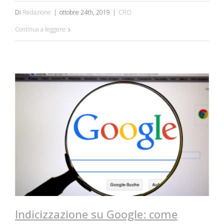
Di
Redazione
|
ottobre 24th, 2019
|
CRO
Continua a leggere
Indicizzazione su Google: come