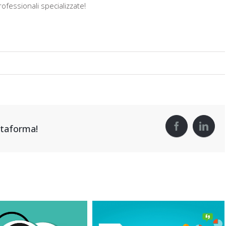
rofessionali specializzate!
attaforma!