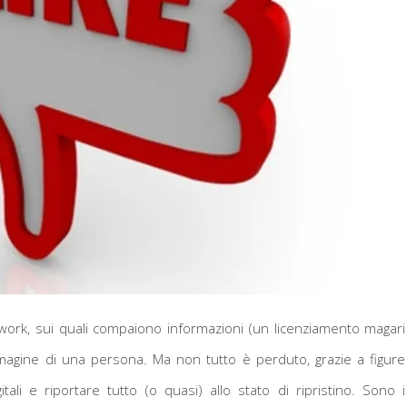
etwork, sui quali compaiono informazioni (un licenziamento magari
immagine di una persona. Ma non tutto è perduto, grazie a figure
tali e riportare tutto (o quasi) allo stato di ripristino. Sono i