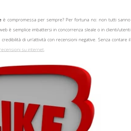
e
è compromessa per sempre? Per fortuna no: non tutti sanno
eb è semplice imbattersi in concorrenza sleale o in clienti/utenti
credibilità di un’attività con recensioni negative. Senza contare il
 recensioni su internet
.