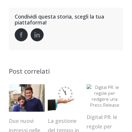
Condividi questa storia, scegli la tua
piattaforma!
Post correlati
Digital PR: le
Due nuovi
La gestione
St
regole per
ingressi nelle
del tempo in
di